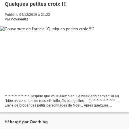
Quelques petites croix !!!
Publié le 04/12/2019 à 21:22
Par
novalee02
***************** J'espère que vous allez bien. Le week-end dernier j'ai eu
l'idée assez subite de ressortir, toile, fils et aiguilles... :-)) **************** ...
Envie de broder des petits personnages de Noël... Après quelques
tâtonnements sur mon logiciel...
Hébergé par Overblog