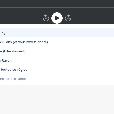
 DayZ
 a 13 ans (et vous l'avez ignoré)
e (littéralement)
im Rayan
 toutes les règles
s les jeux vidéo
us choquant de Rockstar ? - Le scandale BULLY
e plus moche de Steam
du RÊVE tourne au CAUCHEMAR