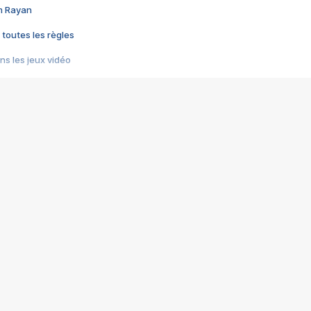
im Rayan
 toutes les règles
s les jeux vidéo
us choquant de Rockstar ? - Le scandale BULLY
e plus moche de Steam
du RÊVE tourne au CAUCHEMAR
pendant 8 heures
it… à tort
umiliés par un jeu vidéo
ire - Final Fantasy 8
ti un empire - Age of Empires
story DOFUS
tard, il crée l'un des pires jeux de tous les temps, MindsEye.