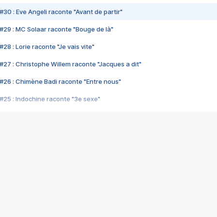
#30 : Eve Angeli raconte "Avant de partir"
#29 : MC Solaar raconte "Bouge de là"
28 : Lorie raconte "Je vais vite"
#27 : Christophe Willem raconte "Jacques a dit"
#26 : Chimène Badi raconte "Entre nous"
#25 : Indochine raconte "3e sexe"
#24 : Zaho raconte "C'est chelou"
#23 : Patrick Bruel raconte "Au café des délices"
#22 : Kyo raconte "Le chemin"
#21 : Nolwenn Leroy raconte "Cassé"
#20 : Patrick Hernandez raconte "Born to be alive"
#19 : Lorie raconte "Près de moi"