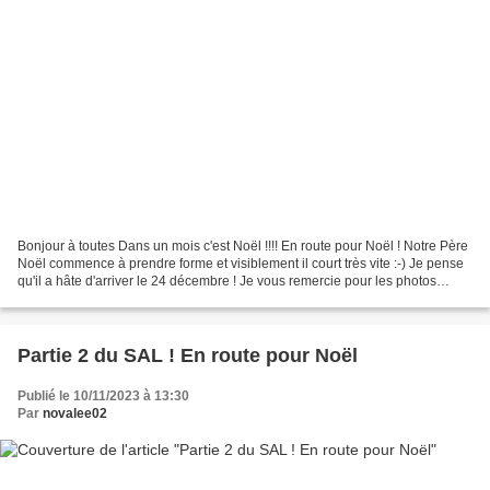
Bonjour à toutes Dans un mois c'est Noël !!!! En route pour Noël ! Notre Père
Noël commence à prendre forme et visiblement il court très vite :-) Je pense
qu'il a hâte d'arriver le 24 décembre ! Je vous remercie pour les photos
reçues. Comme pour la précédente...
Partie 2 du SAL ! En route pour Noël
Publié le 10/11/2023 à 13:30
Par
novalee02