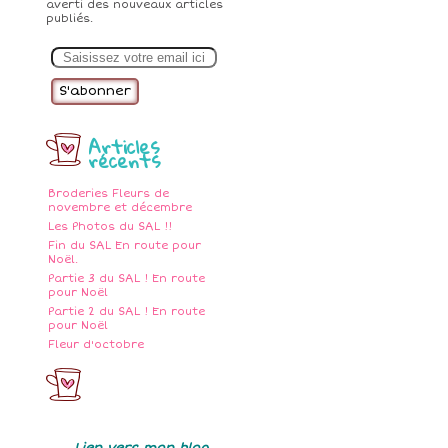
averti des nouveaux articles
publiés.
E
m
a
i
l
Articles
récents
Broderies Fleurs de
novembre et décembre
Les Photos du SAL !!
Fin du SAL En route pour
Noël.
Partie 3 du SAL ! En route
pour Noël
Partie 2 du SAL ! En route
pour Noël
Fleur d'octobre
Lien vers mon blog