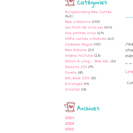
Catégories
Scrapbooking Mes Cartes
(162)
Mes créations
(140)
xxx Point de croix xxx
(104)
Vos petites croix
(69)
Défis cartes créatives
(67)
J'e
Cadeaux Reçus
(40)
cha
Mes Albums
(27)
Vidéos YouTube
(23)
mér
Stitch A Long ... Mes SAL
(21)
_ _
Saisons 2011
(19)
Lir
Divers
(18)
SAL Noël 2012
(15)
Ca
Echanges
(14)
Crochet
(13)
Archives
2024
2023
2022