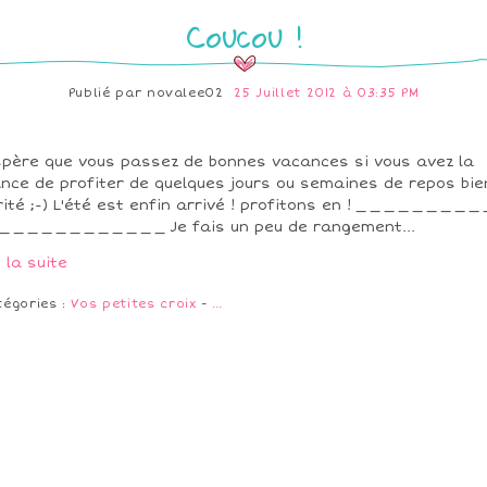
Coucou !
Publié par
novalee02
25 Juillet 2012 à 03:35 PM
spère que vous passez de bonnes vacances si vous avez la
nce de profiter de quelques jours ou semaines de repos bie
ité ;-) L'été est enfin arrivé ! profitons en ! _ _ _ _ _ _ _ _ _ 
 _ _ _ _ _ _ _ _ _ _ _ _ Je fais un peu de rangement...
e la suite
tégories :
Vos petites croix
-
…