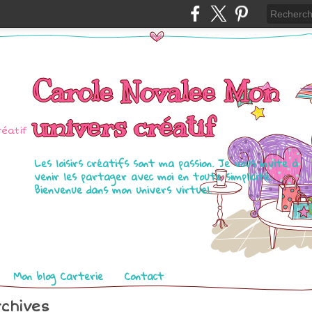
Carole Novalee Mon
univers créatif
Les loisirs créatifs sont ma passion. Je vous invite à
venir les partager avec moi en toute simplicité.
Bienvenue dans mon univers virtuel.
Mon blog Carterie
Contact
chives