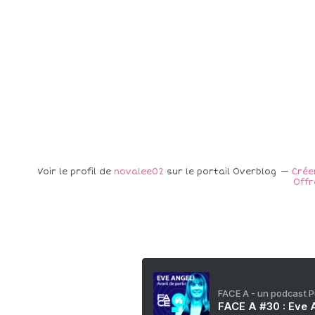
Voir le profil de
novalee02
sur le portail Overblog
Crée
Offr
FACE A - un podcast 
FACE A #30 : Eve A