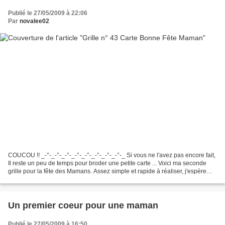
Publié le 27/05/2009 à 22:06
Par
novalee02
COUCOU !! _-°-_-°-_-°-_-°-_-°-_-°-_-°-_-°-_ Si vous ne l'avez pas encore fait,
Il reste un peu de temps pour broder une petite carte ... Voici ma seconde
grille pour la fête des Mamans. Assez simple et rapide à réaliser, j'espère
qu'elle vous inspirera...
Un premier coeur pour une maman
Publié le 27/05/2009 à 16:50