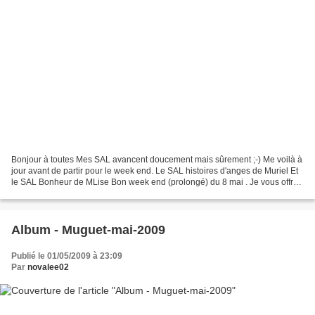
Bonjour à toutes Mes SAL avancent doucement mais sûrement ;-) Me voilà à
jour avant de partir pour le week end. Le SAL histoires d'anges de Muriel Et
le SAL Bonheur de MLise Bon week end (prolongé) du 8 mai . Je vous offre
ces quelques fleurs ... KISSS...
Album - Muguet-mai-2009
Publié le 01/05/2009 à 23:09
Par
novalee02