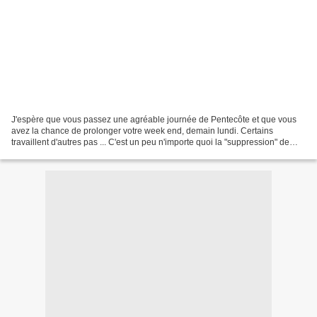
J'espère que vous passez une agréable journée de Pentecôte et que vous
avez la chance de prolonger votre week end, demain lundi. Certains
travaillent d'autres pas ... C'est un peu n'importe quoi la "suppression" de
cette journée férié. Eh oui ! nous les...