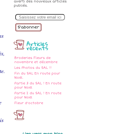
averti des nouveaux articles
publiés.
E
m
a
i
l
ns
Articles
récents
ix,
Broderies Fleurs de
novembre et décembre
Les Photos du SAL !!
te.
Fin du SAL En route pour
Noël.
Partie 3 du SAL ! En route
pour Noël
Partie 2 du SAL ! En route
pour Noël
e
Fleur d'octobre
is
Lien vers mon blog