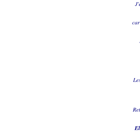
J'
car
Les
Ret
El