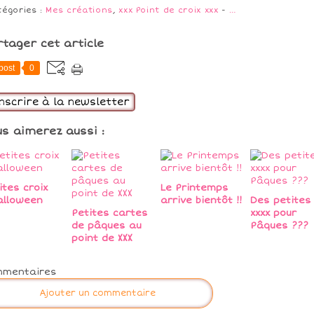
tégories :
Mes créations
,
xxx Point de croix xxx
-
…
rtager cet article
post
0
inscrire à la newsletter
us aimerez aussi :
ites croix
Le Printemps
alloween
arrive bientôt !!
Des petites
Petites cartes
xxxx pour
de pâques au
Pâques ???
point de XXX
mmentaires
Ajouter un commentaire