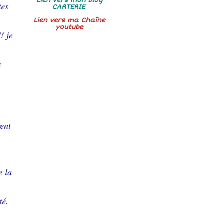
tes
CARTERIE
Lien vers ma Chaîne
youtube
! je
s
rent
e la
té.