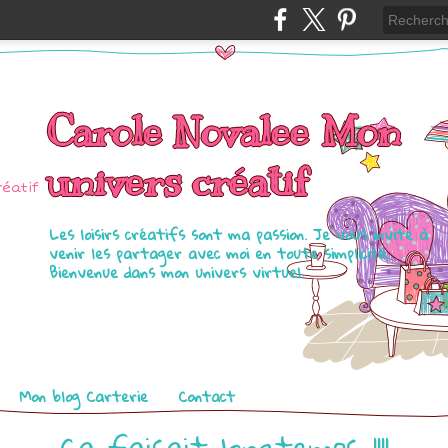
Carole Novalee Mon
univers créatif
Les loisirs créatifs sont ma passion. Je vous invite à
venir les partager avec moi en toute simplicité.
Bienvenue dans mon univers virtuel.
Mon blog Carterie
Contact
Ca faisait longtemps !!!!