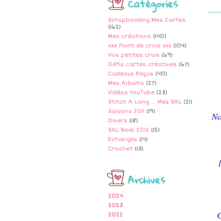
Catégories
Scrapbooking Mes Cartes
(162)
Mes créations
(140)
xxx Point de croix xxx
(104)
Vos petites croix
(69)
Défis cartes créatives
(67)
Cadeaux Reçus
(40)
Mes Albums
(27)
Vidéos YouTube
(23)
Stitch A Long ... Mes SAL
(21)
Saisons 2011
(19)
No
Divers
(18)
SAL Noël 2012
(15)
Echanges
(14)
Crochet
(13)
Archives
2024
2023
2022