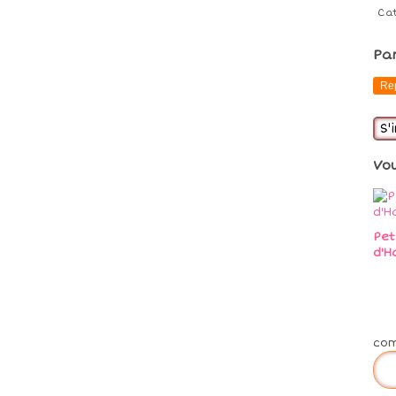
Ca
Pa
Re
S'
Vo
Pet
d'H
co