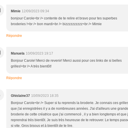
M
Mimie
12/09/2023 09:34
bonjour Carole<br /> contente de te relire et bravo pour tes superbes
broderies !<br /> bon mardi<br /> bizzzzzzzzzz<br /> Mimie
Répondre
M
Manuela
10/09/2023 19:17
Bonjour Carole! Merci de revenir! Merci aussi pour ces links de si belles
grilles!<br /> A très bientôt!
Répondre
G
Ghislaine37
10/09/2023 18:35
Bonjour Carole<br /> Super si tu reprends la broderie. Je connais ces grille
que j'ai enregistrées il y a de nombreuses années. J'ai d'ailleurs une grand
broderie de cette créatrice que j'ai commencé , il y a bien longtemps et que 
reprendrai très bientôt. Je suis très heureuse de te retrouver. Le temps pass
si vite. Gros bisous et à bientôt de te lire.