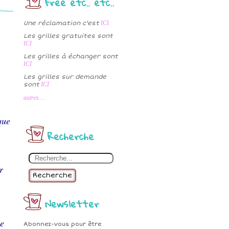
Free etc.. etc..
Une réclamation c'est
ICI
Les grilles gratuites sont
ICI
Les grilles à échanger sont
ICI
Les grilles sur demande
sont
ICI
autres ...
que
Recherche
r
Recherche
Newsletter
le
Abonnez-vous pour être